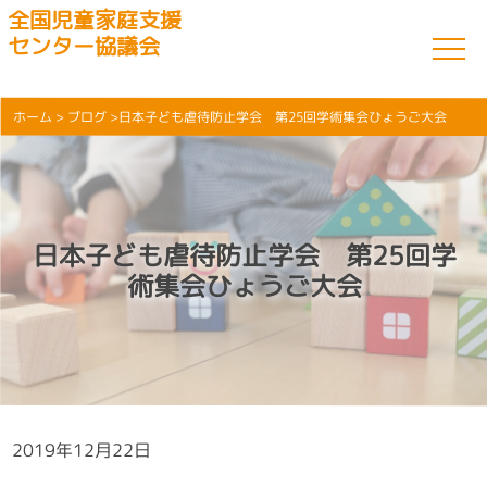
全国児童家庭支援
センター協議会
ホーム
>
ブログ
>日本子ども虐待防止学会 第25回学術集会ひょうご大会
日本子ども虐待防止学会 第25回学
術集会ひょうご大会
2019年12月22日