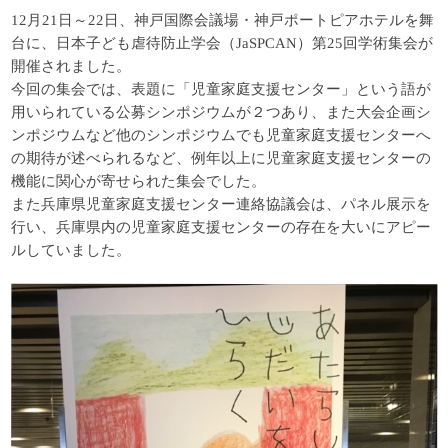
12
月
21
日～
22
日、神戸国際会議場・神戸ポートピアホテルを舞
台に、日本子ども虐待防止学会（
JaSPCAN
）第
25
回学術集会が
開催されました。
今回の集会では、表題に「児童家庭支援センター」という語が
用いられている公募シ
ンポジウムが２つあり、また大会企画シ
ンポジウムなど他のシンポジウムでも児童家
庭支援センターへ
の期待が述べられるなど、例年以上に児童家庭支援センターの
機能
に関心が寄せられた集会でした。
また兵庫県児童家庭支援センター連絡協議会は、パネル展示を
行い、兵庫県内の児童
家庭支援センターの存在を大いにアピー
ルしていました。