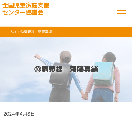
全国児童家庭支援
センター協議会
ホーム
> >⑩講義録 齋藤真緒
⑩講義録 齋藤真緒
2024年4月8日