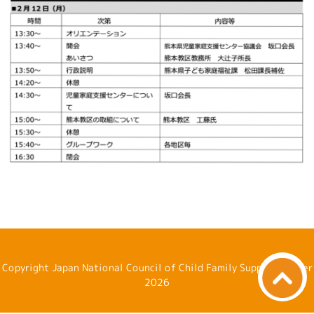
Copyright Japan National Council of Child Family Support Center
2026