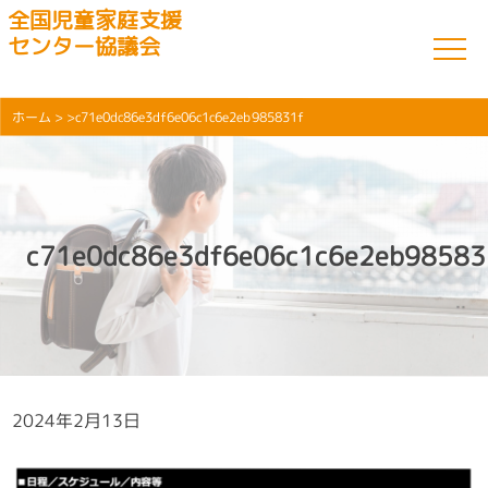
全国児童家庭支援
センター協議会
ホーム
> >c71e0dc86e3df6e06c1c6e2eb985831f
c71e0dc86e3df6e06c1c6e2eb98583
2024年2月13日