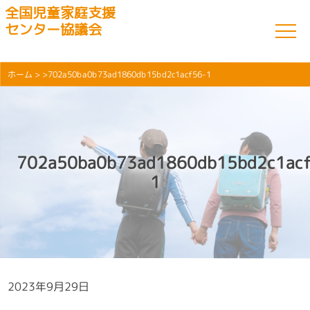
全国児童家庭支援
センター協議会
ホーム
> >702a50ba0b73ad1860db15bd2c1acf56-1
702a50ba0b73ad1860db15bd2c1ac
1
2023年9月29日